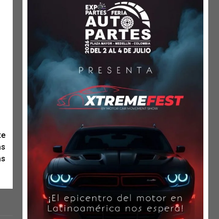
te
as
as