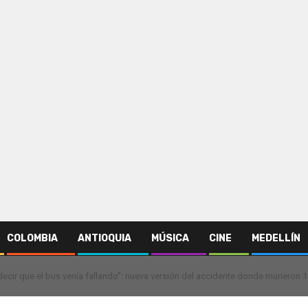
COLOMBIA
ANTIOQUIA
MÚSICA
CINE
MEDELLÍN
decir que el bus venía fallando”: nueva versión del accidente donde murieron