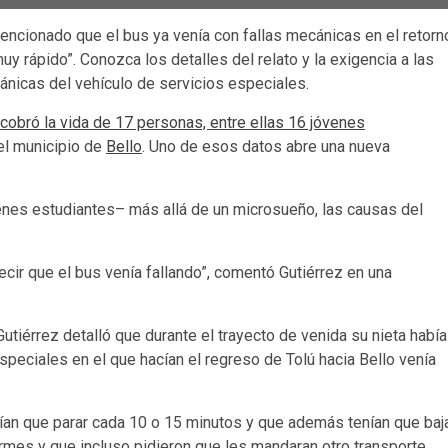
mencionado que el bus ya venía con fallas mecánicas en el retorn
y rápido”. Conozca los detalles del relato y la exigencia a las
ánicas del vehículo de servicios especiales.
obró la vida de 17 personas, entre ellas 16 jóvenes
el municipio de
Bello
. Uno de esos datos abre una nueva
nes estudiantes– más allá de un microsueño, las causas del
ecir que el bus venía fallando”, comentó Gutiérrez en una
Gutiérrez detalló que durante el trayecto de venida su nieta había
speciales en el que hacían el regreso de Tolú hacia Bello venía
enían que parar cada 10 o 15 minutos y que además tenían que baj
ormes y que incluso pidieron que les mandaran otro transporte,