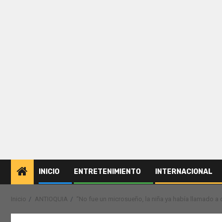
INICIO
ENTRETENIMIENTO
INTERNACIONAL
Inicio
ANTIOQUIA
“No fue un microsueño, la niña ya había llamado a 