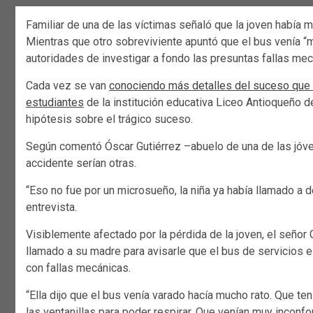
Familiar de una de las víctimas señaló que la joven había 
Mientras que otro sobreviviente apuntó que el bus venía “mu
autoridades de investigar a fondo las presuntas fallas mec
Cada vez se van
conociendo más detalles del suceso que c
estudiantes
de la institución educativa Liceo Antioqueño d
hipótesis sobre el trágico suceso.
Según comentó Óscar Gutiérrez –abuelo de una de las jóve
accidente serían otras.
“Eso no fue por un microsueño, la niña ya había llamado a d
entrevista.
Visiblemente afectado por la pérdida de la joven, el señor 
llamado a su madre para avisarle que el bus de servicios e
con fallas mecánicas.
“Ella dijo que el bus venía varado hacía mucho rato. Que t
las ventanillas para poder respirar. Que venían muy inconf