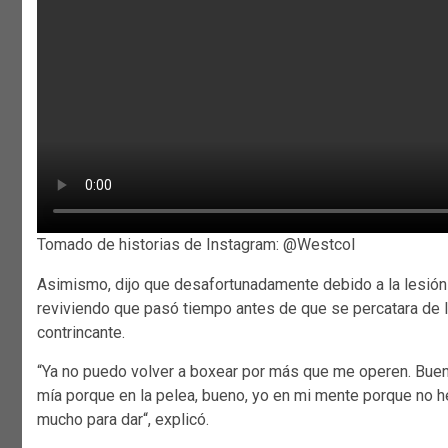
Tomado de historias de Instagram: @Westcol
Asimismo, dijo que desafortunadamente debido a la lesión n
reviviendo que pasó tiempo antes de que se percatara de la
contrincante.
“Ya no puedo volver a boxear por más que me operen. Bueno
mía porque en la pelea, bueno, yo en mi mente porque no he
mucho para dar“, explicó.