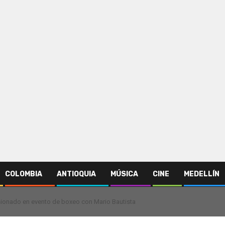
COLOMBIA
ANTIOQUIA
MÚSICA
CINE
MEDELLÍN
esionado en evento de boxeo con Mario Bautista