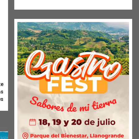
te
as
es