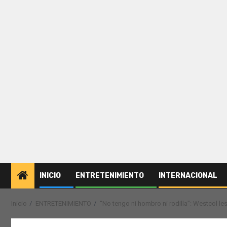
INICIO
ENTRETENIMIENTO
INTERNACIONAL
Inicio
ENTRETENIMIENTO
“No tengo ni hombro ni rodilla”: Westcol l