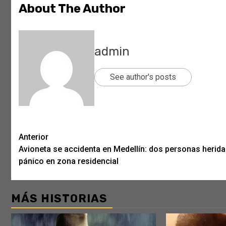
About The Author
admin
See author's posts
Post
Anterior
Avioneta se accidenta en Medellín: dos personas herida
navigation
pánico en zona residencial
MÁS HISTORIAS