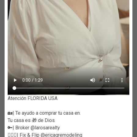
Atención FLORIDA USA
🏡| Te ayudo a comprar tu casa en.
Tu casa es 🎁 de Dios
🔑| Broker @larosarealty
👷🏼‍♀️| Fix & Flip @ericagremodeling