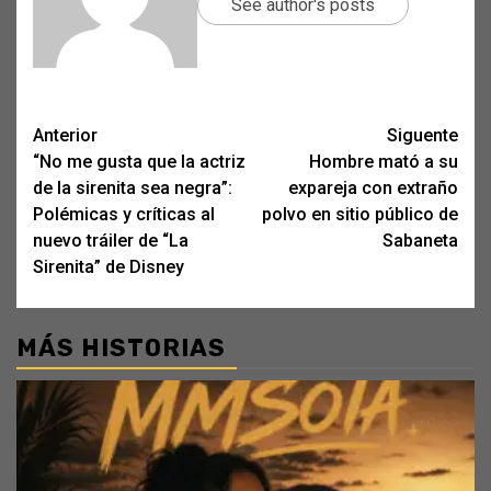
See author's posts
Post
Anterior
Siguente
“No me gusta que la actriz
Hombre mató a su
navigation
de la sirenita sea negra”:
expareja con extraño
Polémicas y críticas al
polvo en sitio público de
nuevo tráiler de “La
Sabaneta
Sirenita” de Disney
MÁS HISTORIAS