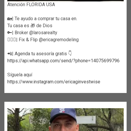
Atención FLORIDA USA
🏡| Te ayudo a comprar tu casa en.
Tu casa es 🎁 de Dios
🔑| Broker @larosarealty
👷🏼‍♀️| Fix & Flip @ericagremodeling
📲| Agenda tu asesoría gratis 👇
https://api.whatsapp.com/send/?phone=14075699796
Síguela aquí
https://www.instagram.com/ericaginvestwise