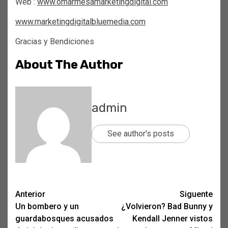
Web :
www.omarmesamarketingdigital.com
www.marketingdigitalbluemedia.com
Gracias y Bendiciones
About The Author
admin
See author's posts
Post
Anterior
Siguente
Un bombero y un
¿Volvieron? Bad Bunny y
navigation
guardabosques acusados
Kendall Jenner vistos