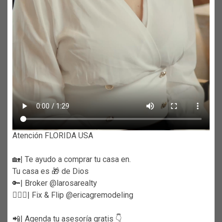
Atención FLORIDA USA
🏡| Te ayudo a comprar tu casa en.
Tu casa es 🎁 de Dios
🔑| Broker @larosarealty
👷🏼‍♀️| Fix & Flip @ericagremodeling
📲| Agenda tu asesoría gratis 👇