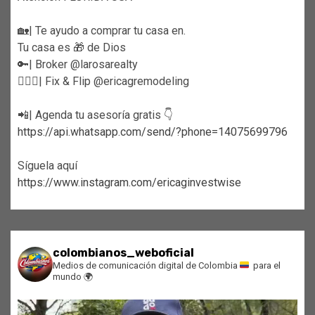
🏡| Te ayudo a comprar tu casa en.
Tu casa es 🎁 de Dios
🔑| Broker @larosarealty
👷🏼‍♀️| Fix & Flip @ericagremodeling
📲| Agenda tu asesoría gratis 👇
https://api.whatsapp.com/send/?phone=14075699796
Síguela aquí
https://www.instagram.com/ericaginvestwise
colombianos_weboficial
Medios de comunicación digital de Colombia
para el
mundo
🌍