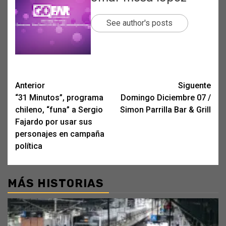
See author's posts
Post
Anterior
Siguente
“31 Minutos”, programa
Domingo Diciembre 07 /
navigation
chileno, “funa” a Sergio
Simon Parrilla Bar & Grill
Fajardo por usar sus
personajes en campaña
política
MÁS HISTORIAS