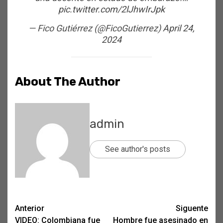
pic.twitter.com/2lJhwIrJpk
— Fico Gutiérrez (@FicoGutierrez)
April 24,
2024
About The Author
admin
See author's posts
Post
Anterior
Siguente
VIDEO: Colombiana fue
Hombre fue asesinado en