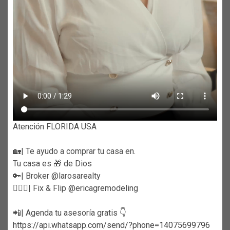
Atención FLORIDA USA
🏡| Te ayudo a comprar tu casa en.
Tu casa es 🎁 de Dios
🔑| Broker @larosarealty
👷🏼‍♀️| Fix & Flip @ericagremodeling
📲| Agenda tu asesoría gratis 👇
https://api.whatsapp.com/send/?phone=14075699796