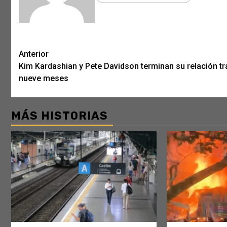
Post
Anterior
Kim Kardashian y Pete Davidson terminan su relación tr
navigation
nueve meses
MÁS HISTORIAS