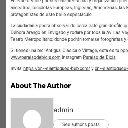
En este desfile por sus características y organización pue
ancestros, bicicletas Europeas, Inglesas, Americanas, las 
protagonistas de este bello espectáculo.
La ciudadanía podrá observar de cerca este gran desfile q
Débora Arango en Envigado y rodara por toda la Av. Las Vega
Teatro Metropolitano; donde podrán tomarse fotografías y di
Si tienes una bici Antigua, Clásica o Vintage, esta es tu opo
www.paraisodebicis.com
Instagram
Paraiso de Bicis
Invita:
https://xn--elantioqueo-beb.com/
y
xn--elantioqueo
About The Author
admin
See author's posts