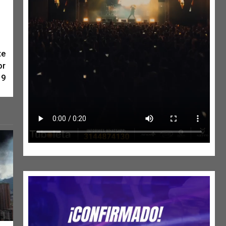
te
or
19