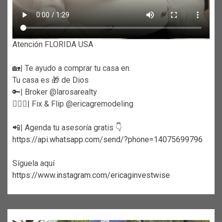
Atención FLORIDA USA
🏡| Te ayudo a comprar tu casa en.
Tu casa es 🎁 de Dios
🔑| Broker @larosarealty
👷🏼‍♀️| Fix & Flip @ericagremodeling
📲| Agenda tu asesoría gratis 👇
https://api.whatsapp.com/send/?phone=14075699796
Síguela aquí
https://www.instagram.com/ericaginvestwise