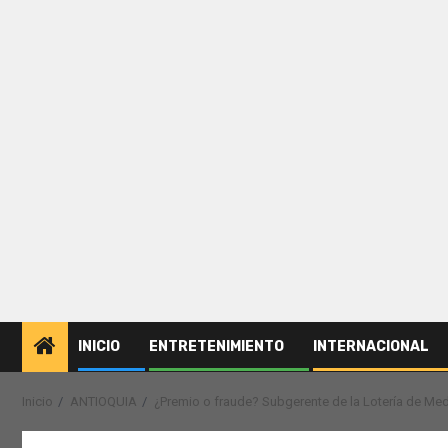
INICIO
ENTRETENIMIENTO
INTERNACIONAL
Inicio
ANTIOQUIA
¿Premio o fraude? Subgerente de la Lotería de Med