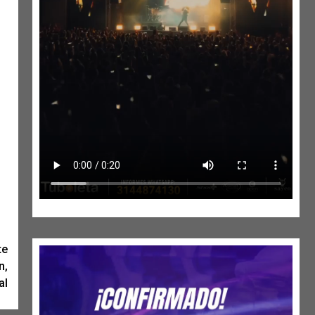
te
n,
al