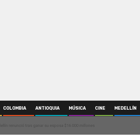
COLOMBIA
ANTIOQUIA
MÚSICA
CINE
MEDELLÍN
ellín renunció tras ganar su esposa $16.000 millones