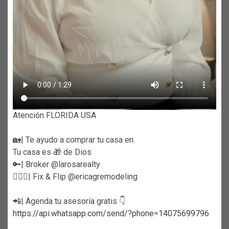
Atención FLORIDA USA
🏡| Te ayudo a comprar tu casa en.
Tu casa es 🎁 de Dios
🔑| Broker @larosarealty
👷🏼‍♀️| Fix & Flip @ericagremodeling
📲| Agenda tu asesoría gratis 👇
https://api.whatsapp.com/send/?phone=14075699796