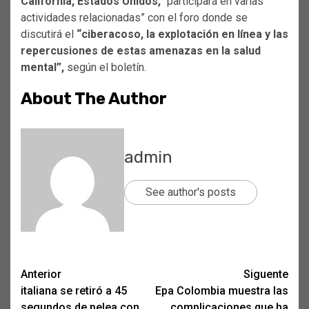
California, Estados Unidos,
“participará en varias
actividades relacionadas” con el foro donde se
discutirá el
“ciberacoso, la explotación en línea y las
repercusiones de estas amenazas en la salud
mental”,
según el boletín.
About The Author
admin
See author's posts
Post
Anterior
Siguente
italiana se retiró a 45
Epa Colombia muestra las
navigation
segundos de pelea con
complicaciones que ha