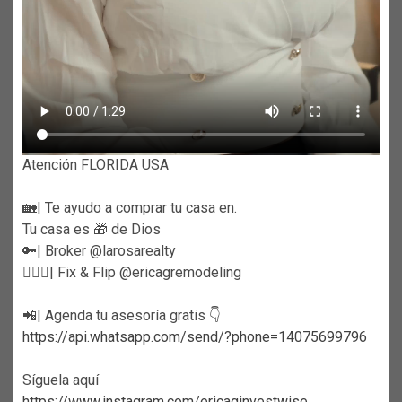
Atención FLORIDA USA
🏡| Te ayudo a comprar tu casa en.
Tu casa es 🎁 de Dios
🔑| Broker @larosarealty
👷🏼‍♀️| Fix & Flip @ericagremodeling
📲| Agenda tu asesoría gratis 👇
https://api.whatsapp.com/send/?phone=14075699796
Síguela aquí
https://www.instagram.com/ericaginvestwise