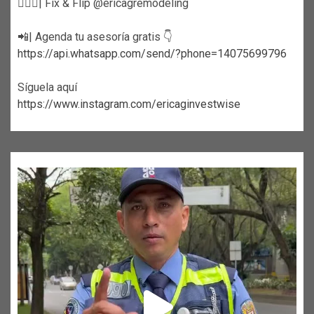
👷🏼‍♀️| Fix & Flip @ericagremodeling
📲| Agenda tu asesoría gratis 👇
https://api.whatsapp.com/send/?phone=14075699796
Síguela aquí
https://www.instagram.com/ericaginvestwise