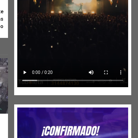
te
ás
do