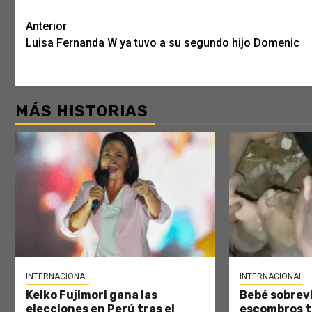
Post
Anterior
Luisa Fernanda W ya tuvo a su segundo hijo Domenic
navigation
MÁS HISTORIAS
INTERNACIONAL
INTERNACIONAL
Keiko Fujimori gana las
Bebé sobrevi
elecciones en Perú tras el
escombros tr