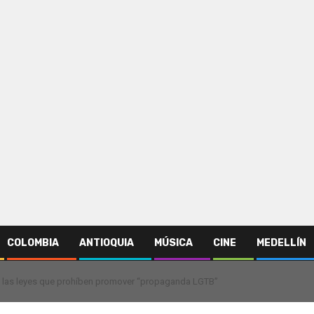
COLOMBIA
ANTIOQUIA
MÚSICA
CINE
MEDELLÍN
 las leyes que prohíben promover “propaganda LGTB”