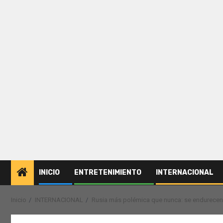
INICIO
ENTRETENIMIENTO
INTERNACIONAL
Inicio
INTERNACIONAL
Rusia más polémica que nunca: se endurecen