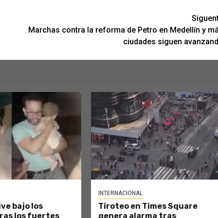
Siguen
Marchas contra la reforma de Petro en Medellín y m
ciudades siguen avanzan
INTERNACIONAL
ve bajo los
Tiroteo en Times Square
as los fuertes
genera alarma tras