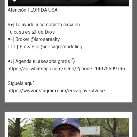
Atención FLORIDA USA
🏡| Te ayudo a comprar tu casa en.
Tu casa es 🎁 de Dios
🔑| Broker @larosarealty
👷🏼‍♀️| Fix & Flip @ericagremodeling
📲| Agenda tu asesoría gratis 👇
https://api.whatsapp.com/send/?phone=14075699796
Síguela aquí
https://www.instagram.com/ericaginvestwise