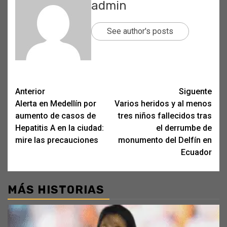
admin
See author's posts
Post
Anterior
Siguente
Alerta en Medellín por
Varios heridos y al menos
navigation
aumento de casos de
tres niños fallecidos tras
Hepatitis A en la ciudad:
el derrumbe de
mire las precauciones
monumento del Delfín en
Ecuador
MÁS HISTORIAS