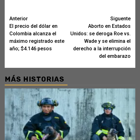
Post
Anterior
Siguente
El precio del dólar en
Aborto en Estados
navigation
Colombia alcanza el
Unidos: se deroga Roe vs.
máximo registrado este
Wade y se elimina el
año; $4.146 pesos
derecho a la interrupción
del embarazo
MÁS HISTORIAS