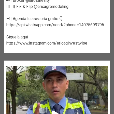
🔑| Broker @larosarealty
👷🏼‍♀️| Fix & Flip @ericagremodeling
📲| Agenda tu asesoría gratis 👇
https://api.whatsapp.com/send/?phone=14075699796
Síguela aquí
https://www.instagram.com/ericaginvestwise