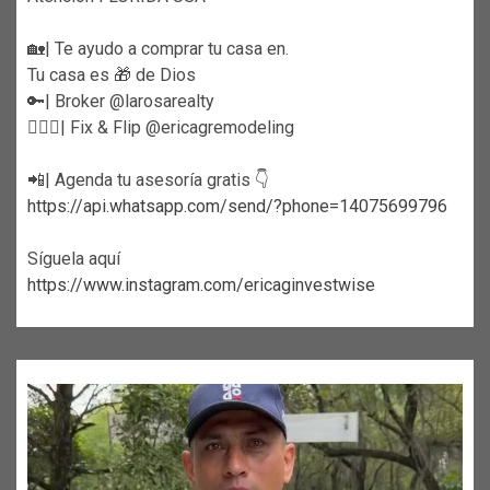
🏡| Te ayudo a comprar tu casa en.
Tu casa es 🎁 de Dios
🔑| Broker @larosarealty
👷🏼‍♀️| Fix & Flip @ericagremodeling
📲| Agenda tu asesoría gratis 👇
https://api.whatsapp.com/send/?phone=14075699796
Síguela aquí
https://www.instagram.com/ericaginvestwise