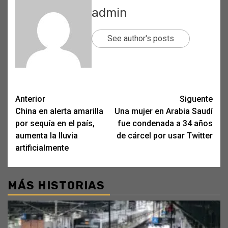
admin
See author's posts
Post
Anterior
Siguente
China en alerta amarilla
Una mujer en Arabia Saudí
navigation
por sequía en el país,
fue condenada a 34 años
aumenta la lluvia
de cárcel por usar Twitter
artificialmente
MÁS HISTORIAS