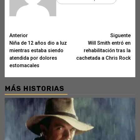
Post
Anterior
Siguente
Niña de 12 años dio a luz
Will Smith entró en
navigation
mientras estaba siendo
rehabilitación tras la
atendida por dolores
cachetada a Chris Rock
estomacales
MÁS HISTORIAS