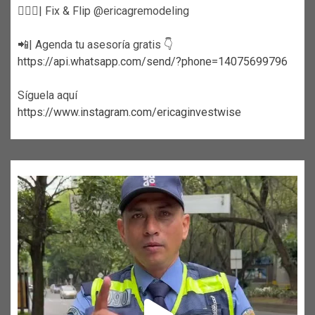
👷🏼‍♀️| Fix & Flip @ericagremodeling
📲| Agenda tu asesoría gratis 👇
https://api.whatsapp.com/send/?phone=14075699796
Síguela aquí
https://www.instagram.com/ericaginvestwise