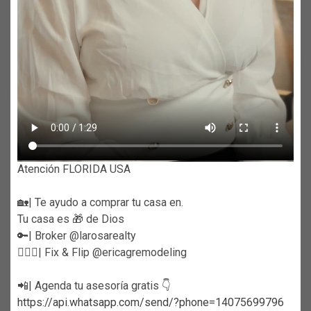
Atención FLORIDA USA
🏡| Te ayudo a comprar tu casa en.
Tu casa es 🎁 de Dios
🔑| Broker @larosarealty
👷🏼‍♀️| Fix & Flip @ericagremodeling
📲| Agenda tu asesoría gratis 👇
https://api.whatsapp.com/send/?phone=14075699796