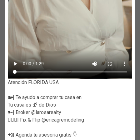
Atención FLORIDA USA
🏡| Te ayudo a comprar tu casa en.
Tu casa es 🎁 de Dios
🔑| Broker @larosarealty
👷🏼‍♀️| Fix & Flip @ericagremodeling
📲| Agenda tu asesoría gratis 👇