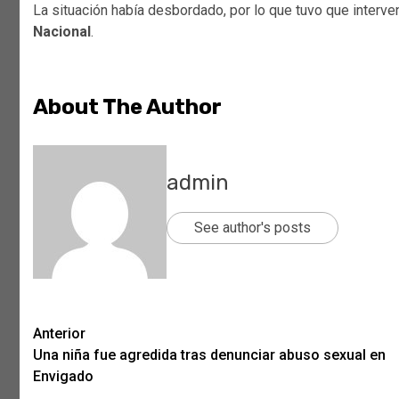
La situación había desbordado, por lo que tuvo que interve
Nacional
.
About The Author
admin
See author's posts
Post
Anterior
Una niña fue agredida tras denunciar abuso sexual en
navigation
Envigado