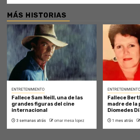
MÁS HISTORIAS
ENTRETENIMIENTO
ENTRETENIMIENT
Fallece Sam Neill, una de las
Fallece Bert
grandes figuras del cine
madre de la 
internacional
Diomedes Dí
3 semanas atrás
omar mesa lopez
1 mes atrás