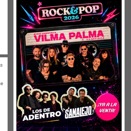
es
se