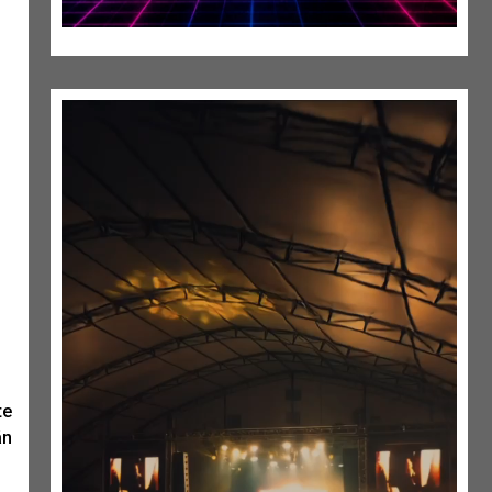
te
án