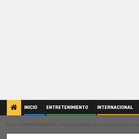
INICIO
ENTRETENIMIENTO
INTERNACIONAL
Inicio
ENTRETENIMIENTO
Sus hijos evitaron que se casara por no p