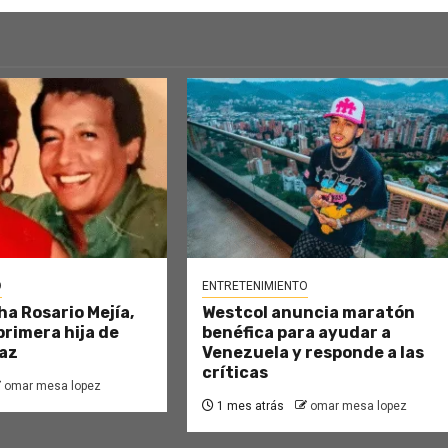
O
ENTRETENIMIENTO
ha Rosario Mejía,
Westcol anuncia maratón
primera hija de
benéfica para ayudar a
az
Venezuela y responde a las
críticas
omar mesa lopez
1 mes atrás
omar mesa lopez