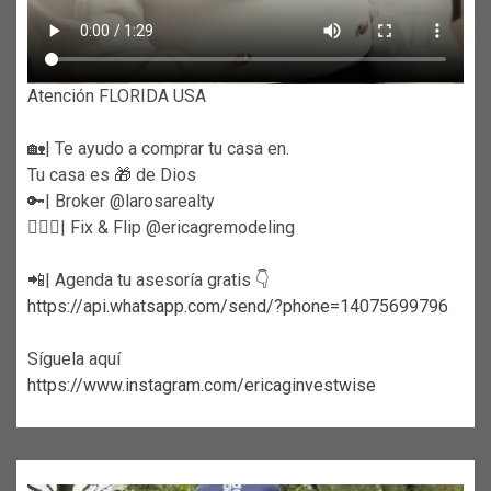
Atención FLORIDA USA
🏡| Te ayudo a comprar tu casa en.
Tu casa es 🎁 de Dios
🔑| Broker @larosarealty
👷🏼‍♀️| Fix & Flip @ericagremodeling
📲| Agenda tu asesoría gratis 👇
https://api.whatsapp.com/send/?phone=14075699796
Síguela aquí
https://www.instagram.com/ericaginvestwise