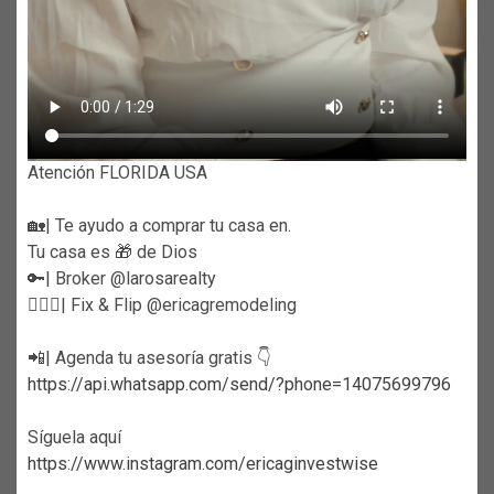
Atención FLORIDA USA
🏡| Te ayudo a comprar tu casa en.
Tu casa es 🎁 de Dios
🔑| Broker @larosarealty
👷🏼‍♀️| Fix & Flip @ericagremodeling
📲| Agenda tu asesoría gratis 👇
https://api.whatsapp.com/send/?phone=14075699796
Síguela aquí
https://www.instagram.com/ericaginvestwise