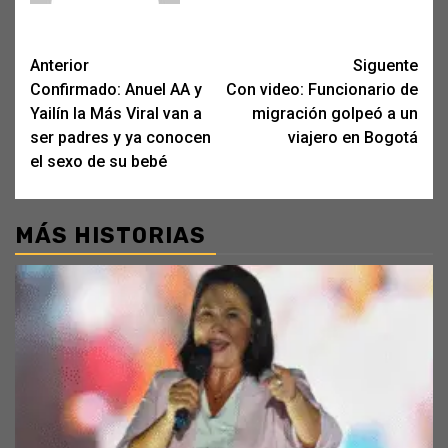
Post
Anterior
Siguente
Confirmado: Anuel AA y
Con video: Funcionario de
navigation
Yailín la Más Viral van a
migración golpeó a un
ser padres y ya conocen
viajero en Bogotá
el sexo de su bebé
MÁS HISTORIAS