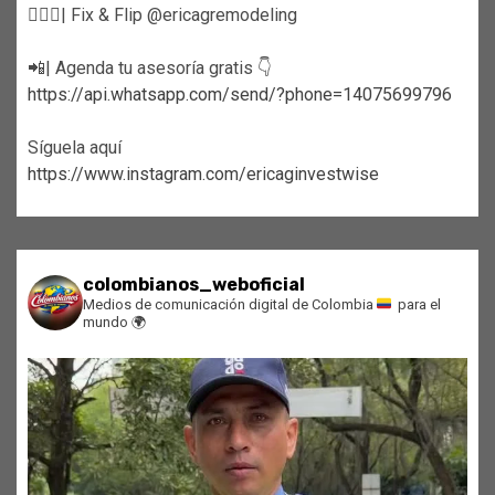
👷🏼‍♀️| Fix & Flip @ericagremodeling
📲| Agenda tu asesoría gratis 👇
https://api.whatsapp.com/send/?phone=14075699796
Síguela aquí
https://www.instagram.com/ericaginvestwise
colombianos_weboficial
Medios de comunicación digital de Colombia
para el
mundo
🌍