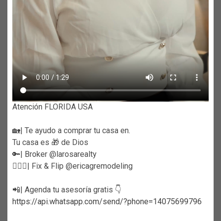
Atención FLORIDA USA
🏡| Te ayudo a comprar tu casa en.
Tu casa es 🎁 de Dios
🔑| Broker @larosarealty
👷🏼‍♀️| Fix & Flip @ericagremodeling
📲| Agenda tu asesoría gratis 👇
https://api.whatsapp.com/send/?phone=14075699796