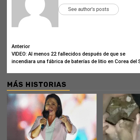
See author's posts
Post
Anterior
VIDEO: Al menos 22 fallecidos después de que se
navigation
incendiara una fábrica de baterías de litio en Corea del 
MÁS HISTORIAS