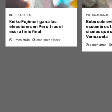
INTERNACIONAL
INTERNACIONAL
Keiko Fujimori gana las
Bebé sobrevi
elecciones en Perú tras el
escombros tr
escrutinio final
sismos que 
Venezuela
1 mes atrás
omar mesa lopez
1 mes atrás