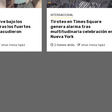
INTERNACIONAL
ve bajo los
Tiroteo en Times Square
as los fuertes
genera alarma tras
sacudieron
multitudinaria celebración e
Nueva York
omar mesa lopez
2 meses atrás
omar mesa lopez