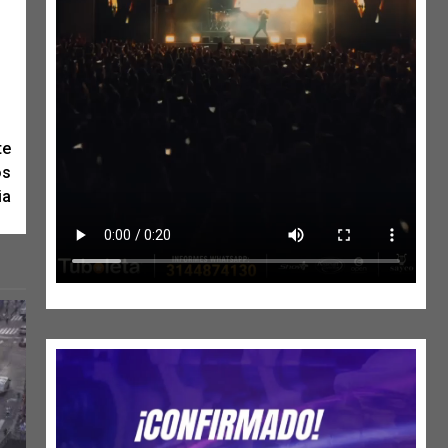
te
os
ia