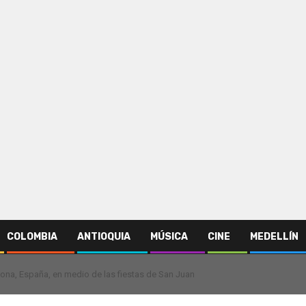
COLOMBIA
ANTIOQUIA
MÚSICA
CINE
MEDELLÍN
ona, España, en medio de las fiestas de San Juan