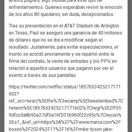
ambos púgiles, algo inusual para este tipo de
enfrentamientos. Quienes esperaban revivir la emoción
de los años 80 quedaron, sin duda, decepcionados.
Tras su presentación en el AT&T Stadium de Arlington
en Texas, Paul se aseguró una ganancia de 40 millones
de dólares que no se iba a modificar según el
resultado. Justamente, para evitar especulaciones, el
monto se acordó previamente y se repartió entre la
firma del contrato, la venta de entradas y los PPV, en
relación a aquellos usuarios que pagaron por ver el
evento a través de sus pantallas.
https://twitter.com/netflix/status/1857653425217171
602?
ref_src=twsrc%5Etfw%7Ctwcamp%5Etweetembed%7C
twterm%5E1857653425217171602%7Ctwgr%5E2ff55
9dfcc5a8b95e27df0a16f201b960f22c95c%7Ctwcon%
5Es1_&ref_url=https%3A%2F%2Fwww.marca.com%2F
boxeo%2F2024%2F11%2F16%2Fmike-tyson-jake-