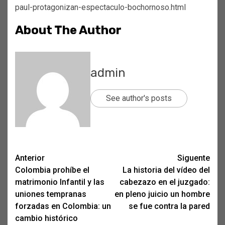
paul-protagonizan-espectaculo-bochornoso.html
About The Author
admin
See author's posts
Post
Anterior
Siguente
Colombia prohíbe el
La historia del vídeo del
navigation
matrimonio Infantil y las
cabezazo en el juzgado:
uniones tempranas
en pleno juicio un hombre
forzadas en Colombia: un
se fue contra la pared
cambio histórico