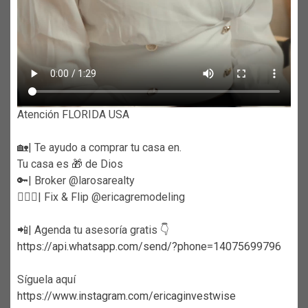
Atención FLORIDA USA
🏡| Te ayudo a comprar tu casa en.
Tu casa es 🎁 de Dios
🔑| Broker @larosarealty
👷🏼‍♀️| Fix & Flip @ericagremodeling
📲| Agenda tu asesoría gratis 👇
https://api.whatsapp.com/send/?phone=14075699796
Síguela aquí
https://www.instagram.com/ericaginvestwise