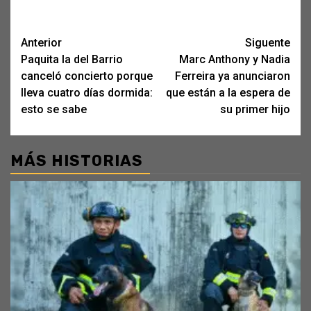
Post
Anterior
Siguente
Paquita la del Barrio
Marc Anthony y Nadia
navigation
canceló concierto porque
Ferreira ya anunciaron
lleva cuatro días dormida:
que están a la espera de
esto se sabe
su primer hijo
MÁS HISTORIAS