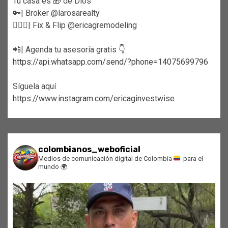
Tu casa es 🎁 de Dios
🔑| Broker @larosarealty
👷🏼‍♀️| Fix & Flip @ericagremodeling
📲| Agenda tu asesoría gratis 👇
https://api.whatsapp.com/send/?phone=14075699796
Síguela aquí
https://www.instagram.com/ericaginvestwise
colombianos_weboficial
Medios de comunicación digital de Colombia
para el
mundo
🌍