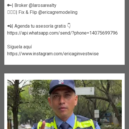
🔑| Broker @larosarealty
👷🏼‍♀️| Fix & Flip @ericagremodeling
📲| Agenda tu asesoría gratis 👇
https://api.whatsapp.com/send/?phone=14075699796
Síguela aquí
https://www.instagram.com/ericaginvestwise