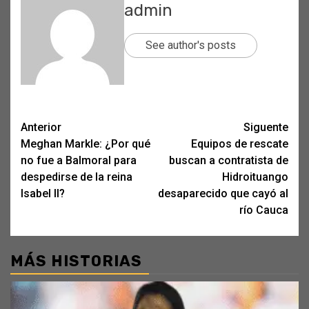
admin
See author's posts
Post
Anterior
Siguente
Meghan Markle: ¿Por qué
Equipos de rescate
navigation
no fue a Balmoral para
buscan a contratista de
despedirse de la reina
Hidroituango
Isabel II?
desaparecido que cayó al
río Cauca
MÁS HISTORIAS