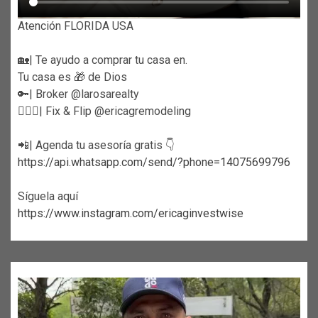
Atención FLORIDA USA
🏡| Te ayudo a comprar tu casa en.
Tu casa es 🎁 de Dios
🔑| Broker @larosarealty
👷🏼‍♀️| Fix & Flip @ericagremodeling
📲| Agenda tu asesoría gratis 👇
https://api.whatsapp.com/send/?phone=14075699796
Síguela aquí
https://www.instagram.com/ericaginvestwise