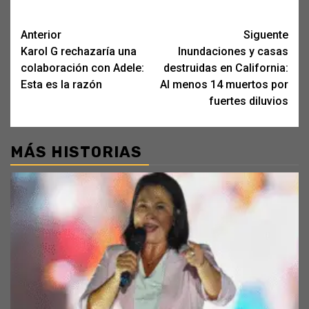
Post
Anterior
Siguente
Karol G rechazaría una
Inundaciones y casas
navigation
colaboración con Adele:
destruidas en California:
Esta es la razón
Al menos 14 muertos por
fuertes diluvios
MÁS HISTORIAS