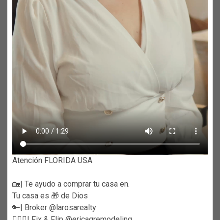
Atención FLORIDA USA
🏡| Te ayudo a comprar tu casa en.
Tu casa es 🎁 de Dios
🔑| Broker @larosarealty
👷🏼‍♀️| Fix & Flip @ericagremodeling