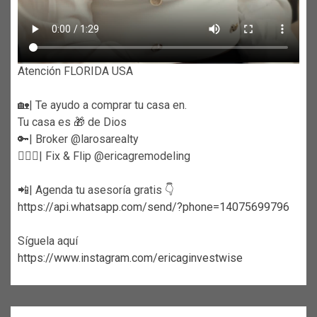
Atención FLORIDA USA
🏡| Te ayudo a comprar tu casa en.
Tu casa es 🎁 de Dios
🔑| Broker @larosarealty
👷🏼‍♀️| Fix & Flip @ericagremodeling
📲| Agenda tu asesoría gratis 👇
https://api.whatsapp.com/send/?phone=14075699796
Síguela aquí
https://www.instagram.com/ericaginvestwise