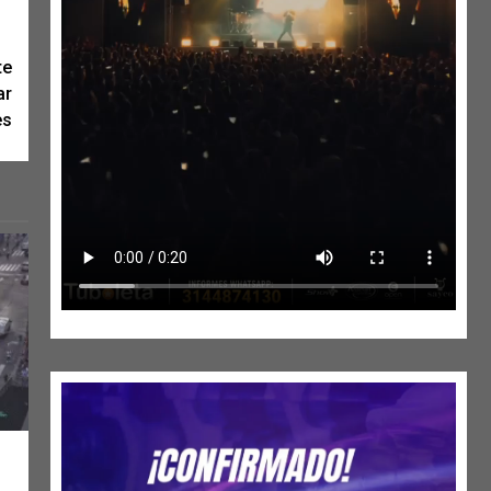
te
ar
es