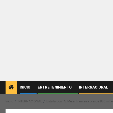
INICIO
ENTRETENIMIENTO
INTERNACIONAL
Inicio
INTERNACIONAL
Estafa con IA: Mujer francesa pierde 830 mil e