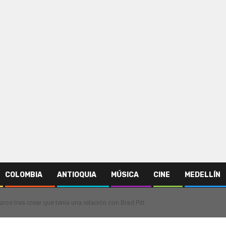
COLOMBIA
ANTIOQUIA
MÚSICA
CINE
MEDELLÍN
uros tras creer que tenía una relación con Brad Pitt