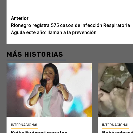
Post
Anterior
Rionegro registra 575 casos de Infección Respiratoria
navigation
Aguda este año: llaman a la prevención
MÁS HISTORIAS
INTERNACIONAL
INTERNACIONAL
Keiko Fujimori gana las
Bebé sobrevi