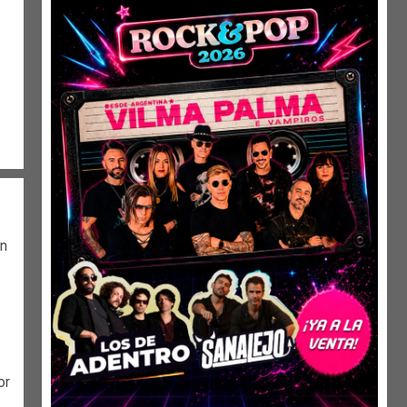
on
or