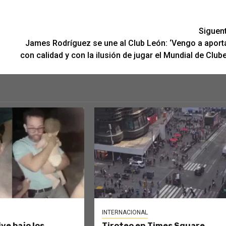
Siguen
James Rodríguez se une al Club León: ‘Vengo a aport
con calidad y con la ilusión de jugar el Mundial de Club
INTERNACIONAL
ve bajo los
Tiroteo en Times Square