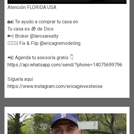
Atención FLORIDA USA
🏡| Te ayudo a comprar tu casa en.
Tu casa es 🎁 de Dios
🔑| Broker @larosarealty
👷🏼‍♀️| Fix & Flip @ericagremodeling
📲| Agenda tu asesoría gratis 👇
https://api.whatsapp.com/send/?phone=14075699796
Síguela aquí
https://www.instagram.com/ericaginvestwise