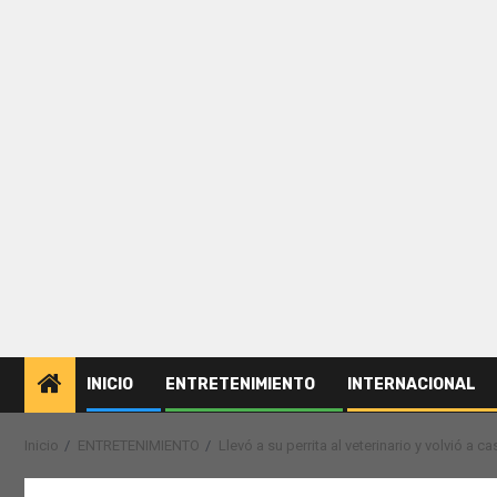
INICIO
ENTRETENIMIENTO
INTERNACIONAL
Inicio
ENTRETENIMIENTO
Llevó a su perrita al veterinario y volvió a