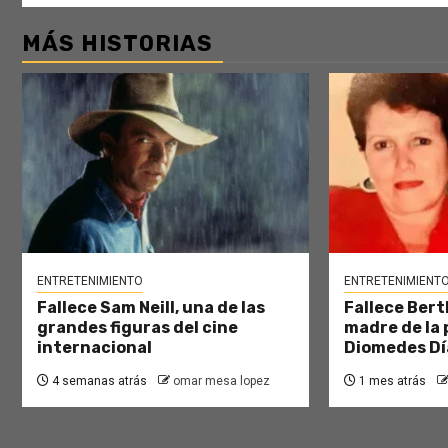
MÁS HISTORIAS
ENTRETENIMIENTO
ENTRETENIMIENT
Fallece Sam Neill, una de las
Fallece Bert
grandes figuras del cine
madre de la 
internacional
Diomedes Dí
4 semanas atrás
omar mesa lopez
1 mes atrás