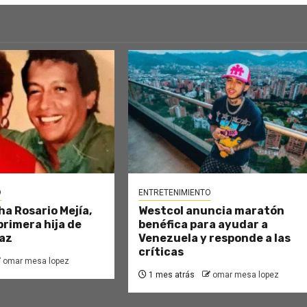
O
ENTRETENIMIENTO
ha Rosario Mejía,
Westcol anuncia maratón
primera hija de
benéfica para ayudar a
az
Venezuela y responde a las
críticas
omar mesa lopez
1 mes atrás
omar mesa lopez