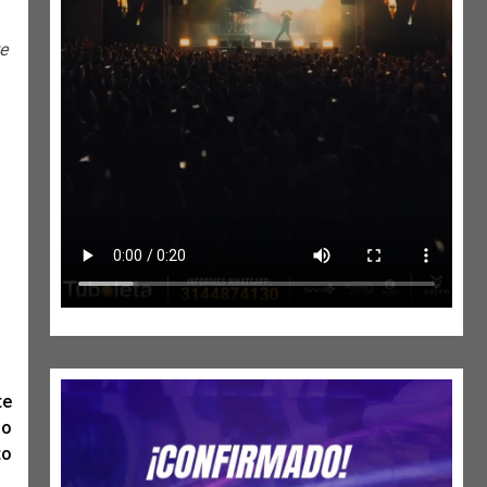
e
te
io
to