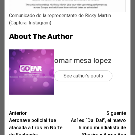
Comunicado de la representante de Ricky Martin
(Captura: Instagram)
About The Author
omar mesa lopez
See author's posts
Post
Anterior
Siguente
Aeronave policial fue
Así es “Dai Dai”, el nuevo
navigation
atacada a tiros en Norte
himno mundialista de
de Santander
Shakira y Burna Boy