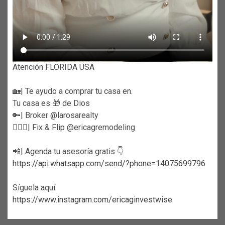
Atención FLORIDA USA
🏡| Te ayudo a comprar tu casa en.
Tu casa es 🎁 de Dios
🔑| Broker @larosarealty
👷🏼‍♀️| Fix & Flip @ericagremodeling
📲| Agenda tu asesoría gratis 👇
https://api.whatsapp.com/send/?phone=14075699796
Síguela aquí
https://www.instagram.com/ericaginvestwise