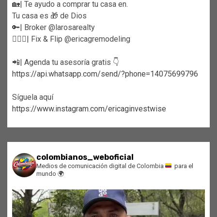
🏡| Te ayudo a comprar tu casa en.
Tu casa es 🎁 de Dios
🔑| Broker @larosarealty
👷🏼‍♀️| Fix & Flip @ericagremodeling
📲| Agenda tu asesoría gratis 👇
https://api.whatsapp.com/send/?phone=14075699796
Síguela aquí
https://www.instagram.com/ericaginvestwise
colombianos_weboficial
Medios de comunicación digital de Colombia
para el
mundo
🌍