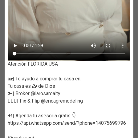
Atención FLORIDA USA
🏡| Te ayudo a comprar tu casa en.
Tu casa es 🎁 de Dios
🔑| Broker @larosarealty
👷🏼‍♀️| Fix & Flip @ericagremodeling
📲| Agenda tu asesoría gratis 👇
https://api.whatsapp.com/send/?phone=14075699796
Síguela aquí