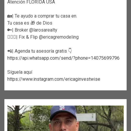
Atención FLORIDA USA
🏡| Te ayudo a comprar tu casa en.
Tu casa es 🎁 de Dios
🔑| Broker @larosarealty
👷🏼‍♀️| Fix & Flip @ericagremodeling
📲| Agenda tu asesoría gratis 👇
https://api.whatsapp.com/send/?phone=14075699796
Síguela aquí
https://www.instagram.com/ericaginvestwise