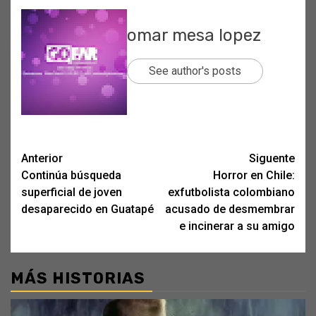
omar mesa lopez
See author's posts
Post
Anterior
Siguente
Continúa búsqueda
Horror en Chile:
navigation
superficial de joven
exfutbolista colombiano
desaparecido en Guatapé
acusado de desmembrar
e incinerar a su amigo
MÁS HISTORIAS