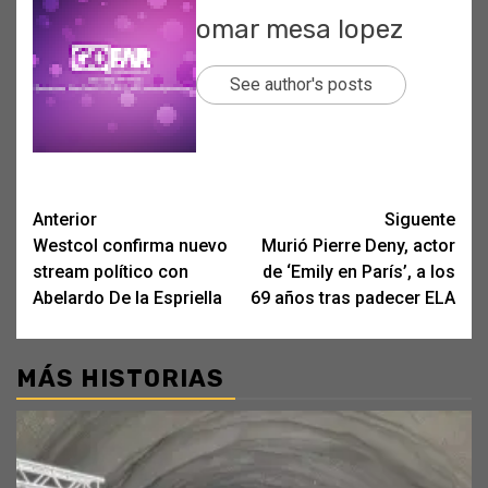
omar mesa lopez
See author's posts
Post
Anterior
Siguente
Westcol confirma nuevo
Murió Pierre Deny, actor
navigation
stream político con
de ‘Emily en París’, a los
Abelardo De la Espriella
69 años tras padecer ELA
MÁS HISTORIAS