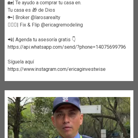
🏡| Te ayudo a comprar tu casa en.
Tu casa es 🎁 de Dios
🔑| Broker @larosarealty
👷🏼‍♀️| Fix & Flip @ericagremodeling
📲| Agenda tu asesoría gratis 👇
https://api.whatsapp.com/send/?phone=14075699796
Síguela aquí
https://www.instagram.com/ericaginvestwise