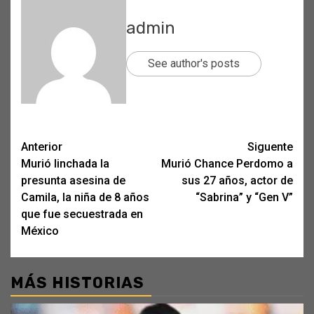
admin
See author's posts
Post
Anterior
Siguente
Murió linchada la
Murió Chance Perdomo a
navigation
presunta asesina de
sus 27 años, actor de
Camila, la niña de 8 años
“Sabrina” y “Gen V”
que fue secuestrada en
México
MÁS HISTORIAS