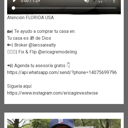
Atención FLORIDA USA
🏡| Te ayudo a comprar tu casa en.
Tu casa es 🎁 de Dios
🔑| Broker @larosarealty
👷🏼‍♀️| Fix & Flip @ericagremodeling
📲| Agenda tu asesoría gratis 👇
https://api.whatsapp.com/send/?phone=14075699796
Síguela aquí
https://www.instagram.com/ericaginvestwise