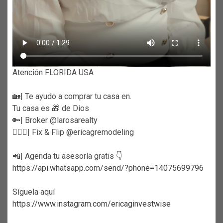
Atención FLORIDA USA
🏡| Te ayudo a comprar tu casa en.
Tu casa es 🎁 de Dios
🔑| Broker @larosarealty
👷🏼‍♀️| Fix & Flip @ericagremodeling
📲| Agenda tu asesoría gratis 👇
https://api.whatsapp.com/send/?phone=14075699796
Síguela aquí
https://www.instagram.com/ericaginvestwise