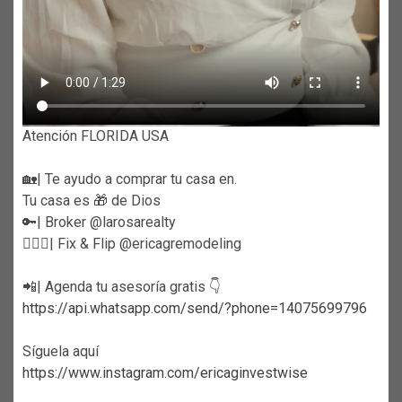
Atención FLORIDA USA
🏡| Te ayudo a comprar tu casa en.
Tu casa es 🎁 de Dios
🔑| Broker @larosarealty
👷🏼‍♀️| Fix & Flip @ericagremodeling
📲| Agenda tu asesoría gratis 👇
https://api.whatsapp.com/send/?phone=14075699796
Síguela aquí
https://www.instagram.com/ericaginvestwise