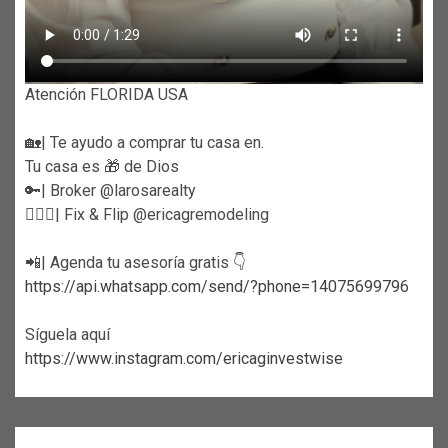
Atención FLORIDA USA
🏡| Te ayudo a comprar tu casa en.
Tu casa es 🎁 de Dios
🔑| Broker @larosarealty
👷🏼‍♀️| Fix & Flip @ericagremodeling
📲| Agenda tu asesoría gratis 👇
https://api.whatsapp.com/send/?phone=14075699796
Síguela aquí
https://www.instagram.com/ericaginvestwise