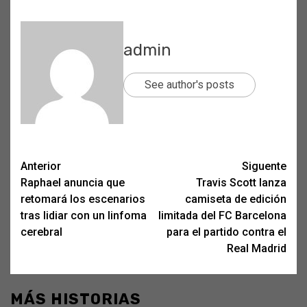
admin
See author's posts
Post
Anterior
Siguente
Raphael anuncia que
Travis Scott lanza
navigation
retomará los escenarios
camiseta de edición
tras lidiar con un linfoma
limitada del FC Barcelona
cerebral
para el partido contra el
Real Madrid
MÁS HISTORIAS