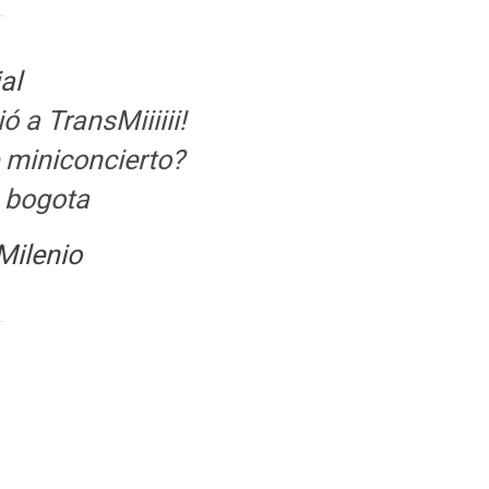
al
a TransMiiiiii!
 miniconcierto?
 bogota
Milenio