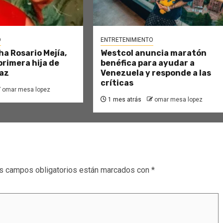
O
ENTRETENIMIENTO
ha Rosario Mejía,
Westcol anuncia maratón
primera hija de
benéfica para ayudar a
az
Venezuela y responde a las
críticas
omar mesa lopez
1 mes atrás
omar mesa lopez
s campos obligatorios están marcados con
*