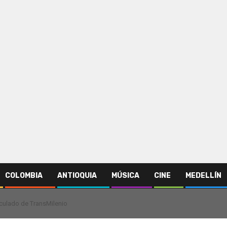
COLOMBIA
ANTIOQUIA
MÚSICA
CINE
MEDELLÍN
iculado de TransMilenio