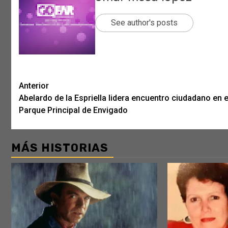
See author's posts
Post
Anterior
Abelardo de la Espriella lidera encuentro ciudadano en e
navigation
Parque Principal de Envigado
MÁS HISTORIAS