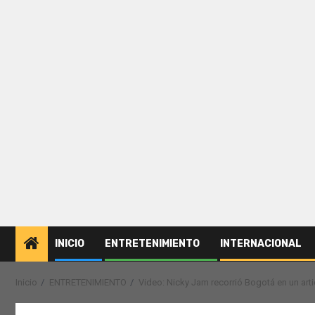
INICIO
ENTRETENIMIENTO
INTERNACIONAL
Inicio
ENTRETENIMIENTO
Video: Nicky Jam recorrió Bogotá en un art