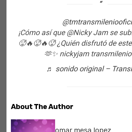
@tmtransmilenioofici
¡Cómo así que @Nicky Jam se subió 
🥵🔥🥵🔥🥵 ¿Quién disfrutó de este
🫶✨ nickyjam transmilenio
♬ sonido original – Trans
About The Author
omar mesa lopez