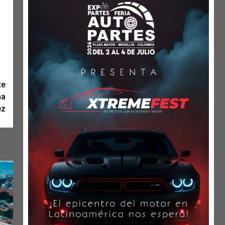
te
na
ez