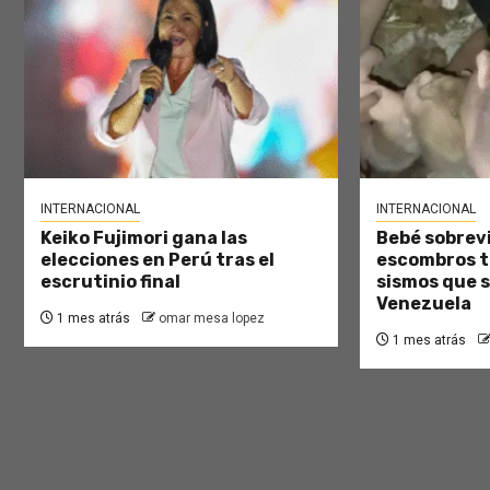
INTERNACIONAL
INTERNACIONAL
Keiko Fujimori gana las
Bebé sobrevi
elecciones en Perú tras el
escombros tr
escrutinio final
sismos que 
Venezuela
1 mes atrás
omar mesa lopez
1 mes atrás