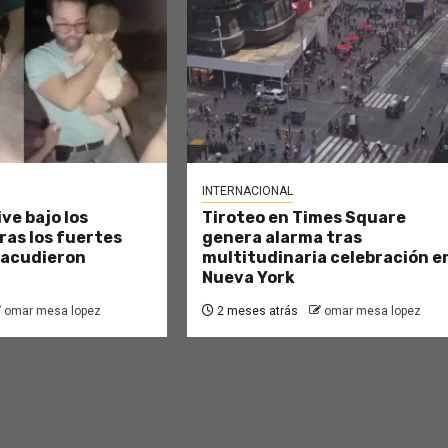
INTERNACIONAL
ve bajo los
Tiroteo en Times Square
as los fuertes
genera alarma tras
sacudieron
multitudinaria celebración e
Nueva York
omar mesa lopez
2 meses atrás
omar mesa lopez