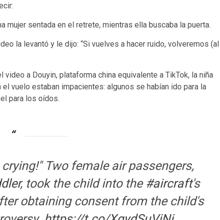
ecir:
una mujer sentada en el retrete, mientras ella buscaba la puerta.
ideo la levantó y le dijo: “Si vuelves a hacer ruido, volveremos (al
 video a Douyin, plataforma china equivalente a TikTok, la niña
 el vuelo estaban impacientes: algunos se habían ido para la
el para los oídos.
 crying!" Two female air passengers,
dler
, took the child into the
#aircraft
's
fter obtaining consent from the child's
roversy.
https://t.co/XgydSuViNi