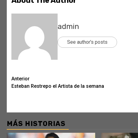
About The Author
admin
See author's posts
Post
Anterior
Esteban Restrepo el Artista de la semana
navigation
MÁS HISTORIAS