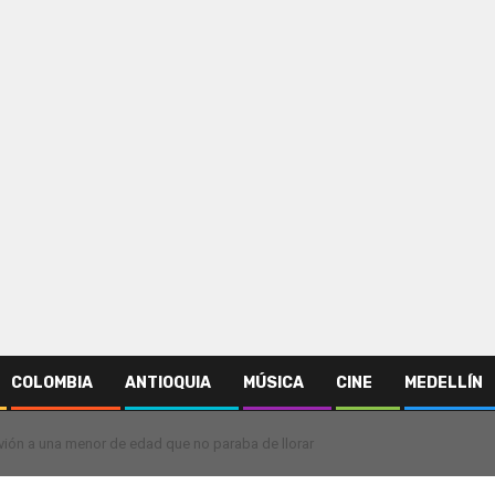
COLOMBIA
ANTIOQUIA
MÚSICA
CINE
MEDELLÍN
avión a una menor de edad que no paraba de llorar