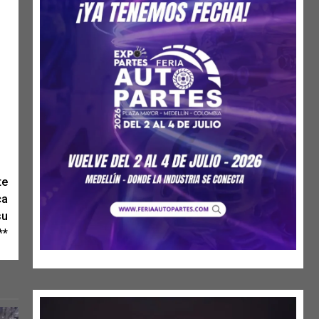
te
ca
su
**