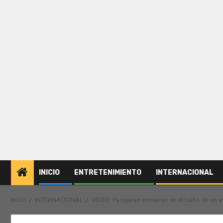
INICIO
ENTRETENIMIENTO
INTERNACIONAL
Inicio
INTERNACIONAL
VIDEO: Pasajeras encierran en el baño de un 