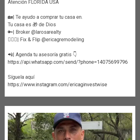
Atención FLORIDA USA
🏡| Te ayudo a comprar tu casa en.
Tu casa es 🎁 de Dios
🔑| Broker @larosarealty
👷🏼‍♀️| Fix & Flip @ericagremodeling
📲| Agenda tu asesoría gratis 👇
https://api.whatsapp.com/send/?phone=14075699796
Síguela aquí
https://www.instagram.com/ericaginvestwise