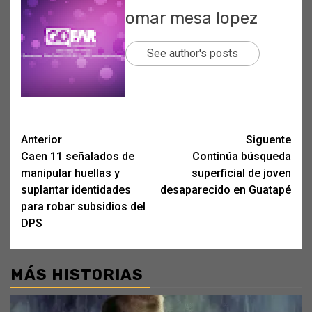
omar mesa lopez
See author's posts
Post
Anterior
Siguente
Caen 11 señalados de
Continúa búsqueda
navigation
manipular huellas y
superficial de joven
suplantar identidades
desaparecido en Guatapé
para robar subsidios del
DPS
MÁS HISTORIAS