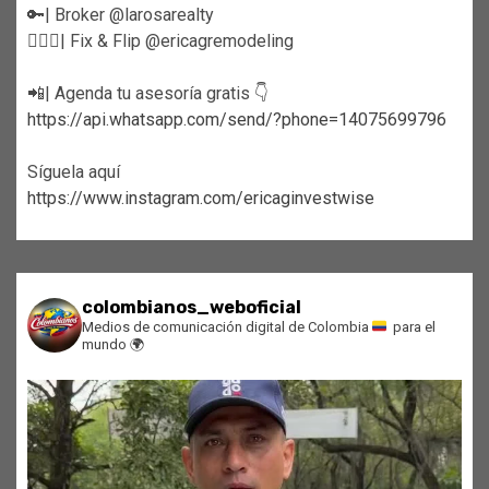
🔑| Broker @larosarealty
👷🏼‍♀️| Fix & Flip @ericagremodeling
📲| Agenda tu asesoría gratis 👇
https://api.whatsapp.com/send/?phone=14075699796
Síguela aquí
https://www.instagram.com/ericaginvestwise
colombianos_weboficial
Medios de comunicación digital de Colombia
para el
mundo
🌍