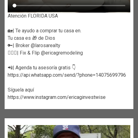
Atención FLORIDA USA
🏡| Te ayudo a comprar tu casa en.
Tu casa es 🎁 de Dios
🔑| Broker @larosarealty
👷🏼‍♀️| Fix & Flip @ericagremodeling
📲| Agenda tu asesoría gratis 👇
https://api.whatsapp.com/send/?phone=14075699796
Síguela aquí
https://www.instagram.com/ericaginvestwise