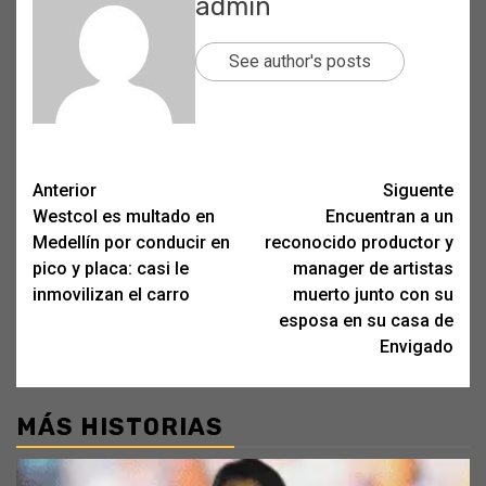
admin
See author's posts
Post
Anterior
Siguente
Westcol es multado en
Encuentran a un
navigation
Medellín por conducir en
reconocido productor y
pico y placa: casi le
manager de artistas
inmovilizan el carro
muerto junto con su
esposa en su casa de
Envigado
MÁS HISTORIAS